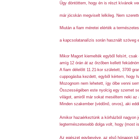
Úgy döntöttem, hogy én is részt kívánok ve
már jócskán megviselt lelkileg. Nem szeret
Miután a fiam méretei elérték a természetes 
a kapcsolatanalízis során használt szöveg 
Mikor Magort kiemelték egyből felsírt, csak
amíg 12 órán át az őrzőben kellett feküdnö
A fiam délelőtt 11.21-kor született, 3700 g
cuppogásba kezdett, egyből kértem, hogy ha
Mozognom nem lehetett, így ölbe venni sem 
Összességében este nyolcig egy szemet sem
világot, amiről már sokat meséltem neki az 
Minden szakember (védőnő, orvos), aki eddig
Amikor hazaérkeztünk a kórházból nagyon jó 
legtermészetesebb dolga volt, hogy (most is
Az egészet egybevéve, az első hónapon túl