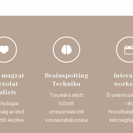


-magzat
Brainspotting
Intera
csolat-
Technika
works
alízis
Traumára adott
Érzelemsza
chológiai
túlzott
i és
ság az első
stresszreakciók
feszültség
ttól kezdve
visszaszabályozása
készségfej