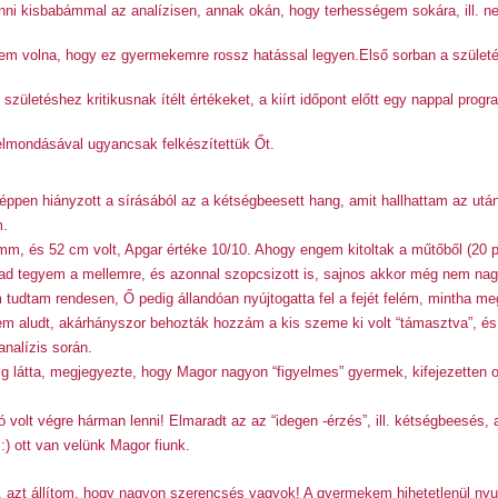
nni kisbabámmal az analízisen, annak okán, hogy terhességem sokára, ill. ne
tem volna, hogy ez gyermekemre rossz hatással legyen.
Első sorban a szület
születéshez kritikusnak ítélt értékeket, a kiírt időpont előtt egy nappal pro
elmondásával ugyancsak felkészítettük Őt.
 éppen hiányzott a sírásából az a kétségbeesett hang, amit hallhattam az ut
m.
ramm, és 52 cm volt, Apgar értéke 10/10. Ahogy engem kitoltak a műtőből (20 
d tegyem a mellemre, és azonnal szopcsizott is, sajnos akkor még nem nagyo
tudtam rendesen, Ő pedig állandóan nyújtogatta fel a fejét felém, mintha 
 aludt, akárhányszor behozták hozzám a kis szeme ki volt “támasztva”, és 
analízis során.
 látta, megjegyezte, hogy Magor nagyon “figyelmes” gyermek, kifejezetten or
volt végre hárman lenni! Elmaradt az az “idegen -érzés”, ill. kétségbeesés,
:) ott van velünk Magor fiunk.
, azt állítom, hogy nagyon szerencsés vagyok! A gyermekem hihetetlenül nyu