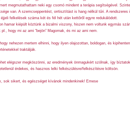
, mert megmutathattam neki egy csomó mindent a terápia segítségével. Szinte
züksége van. A szemcseppentést, orrtisztítást is hang nélkül tűri. A rendszer
éjjeli felkelések száma két és fél hét után kettőről egyre redukálódott.
on hamar kiépült köztünk a bizalmi viszony, hiszen nem voltunk egymás szám
nk pl., hogy mi az ami “bejön” Magornak, és mi az ami nem.
y nehezen mertem elhinni, hogy ilyen olajozottan, boldogan, és kipihenten i
ténetekkel traktálják.
ehet elégszer megköszönni, az eredmények önmagukért szólnak, így bíztatok 
etetlenül érdekes, és hasznos lelki felkészülésre/felkészítésre költsön.
k, sok sikert, és egészséget kívánok mindenkinek! Emese