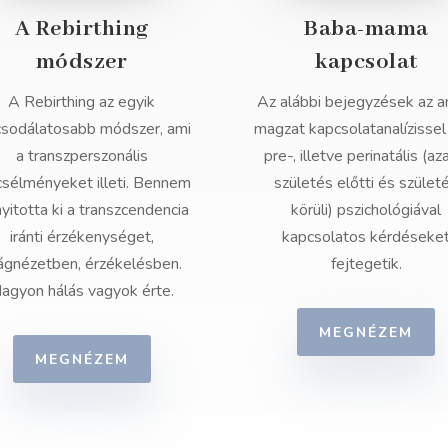
A Rebirthing
Baba-mama
módszer
kapcsolat
A Rebirthing az egyik
Az alábbi bejegyzések az a
csodálatosabb módszer, ami
magzat kapcsolatanalízissel
a transzperszonális
pre-, illetve perinatális (az
csélményeket illeti. Bennem
születés előtti és szület
nyitotta ki a transzcendencia
körüli) pszichológiával
iránti érzékenységet,
kapcsolatos kérdéseke
lágnézetben, érzékelésben.
fejtegetik.
agyon hálás vagyok érte.
MEGNÉZEM
MEGNÉZEM