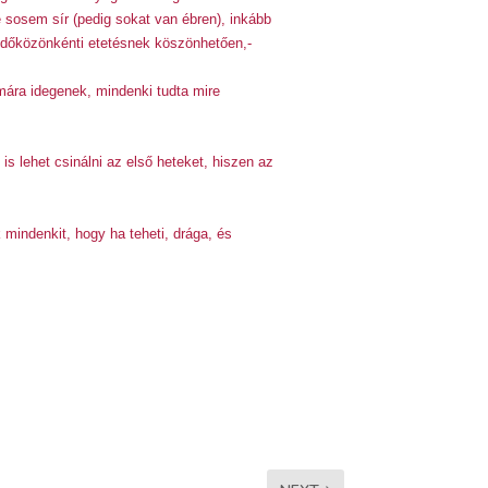
 sosem sír (pedig sokat van ébren), inkább
es időközönkénti etetésnek köszönhetően,-
ára idegenek, mindenki tudta mire
s lehet csinálni az első heteket, hiszen az
mindenkit, hogy ha teheti, drága, és