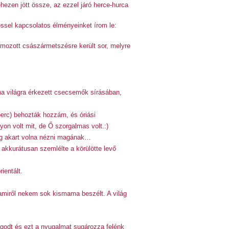
hezen jött össze, az ezzel járó herce-hurca
éssel kapcsolatos élményeinket írom le:
gramozott császármetszésre került sor, melyre
ána világra érkezett csecsemők sírásáb
an,
perc) behozták hozzám, és óriási
n volt mit, de Ő szorgalmas volt.:)
meg akart volna nézni magának…
akkurátusan szemlélte a körülötte levő
ientált.
 amiről nekem sok kismama beszélt. A világ
godt és ezt a nyugalmat sugározza felénk