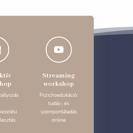


ktív
Streaming
hop
workshop
bályozás
Pszichoedukáció:
tudás-, és
kezelési
szempontátadás
lesztés
online