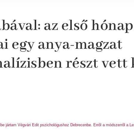
bával: az első hónap
ai egy anya-magzat
alízisben részt vet
be jártam Végvári Edit pszichológushoz Debrecenbe. Erről a módszerről a L