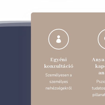

Egyéni
Anya
konzultáció
kap
an
Személyesen a
személyes
Pszi
nehézségekről
tudatos
pillana