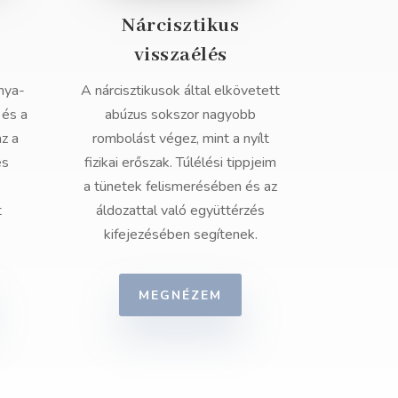
Nárcisztikus
visszaélés
nya-
A nárcisztikusok által elkövetett
 és a
abúzus sokszor nagyobb
az a
rombolást végez, mint a nyílt
és
fizikai erőszak. Túlélési tippjeim
a tünetek felismerésében és az
t
áldozattal való együttérzés
kifejezésében segítenek.
MEGNÉZEM