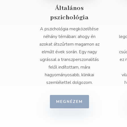
Általános
pszichológia
A pszichológia megközelítése
néhány témában: ahogy én
leg
azokat átszűrtem magamon az
elmúlt évek során. Egy nagy
csú
ugrással a transzperszonalitás
ez 
felől indítottam, mára
hagyományosabb, klinikai
vi
szemlélettel dolgozom.
N
MEGNÉZEM