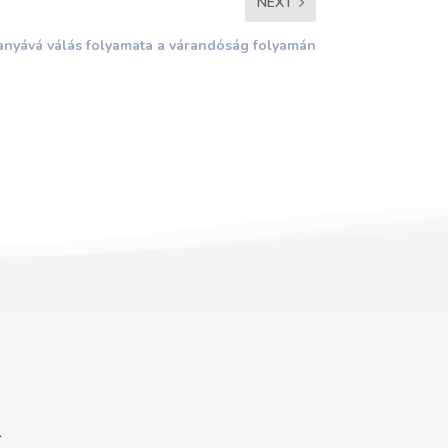
NEXT
anyává válás folyamata a várandóság folyamán
m