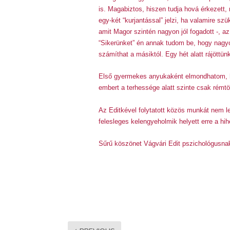
is. Magabiztos, hiszen tudja hová érkezett
egy-két “kurjantással” jelzi, ha valamire s
amit Magor szintén nagyon jól fogadott -, az 
“Sikerünket” én annak tudom be, hogy nagy
számíthat a másiktól. Egy hét alatt rájöttü
Első gyermekes anyukaként elmondhatom, hog
embert a terhessége alatt szinte csak rémtör
Az Editkével folytatott közös munkát nem l
felesleges kelengyeholmik helyett erre a hih
Sűrű köszönet Vágvári Edit pszichológusna