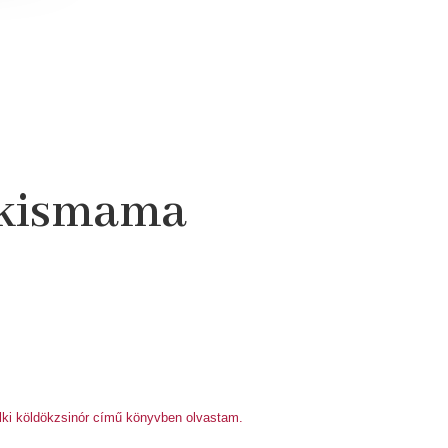
t kismama
elki köldökzsinór című könyvben olvastam.