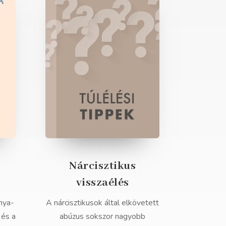
Nárcisztikus
visszaélés
nya-
A nárcisztikusok által elkövetett
 és a
abúzus sokszor nagyobb