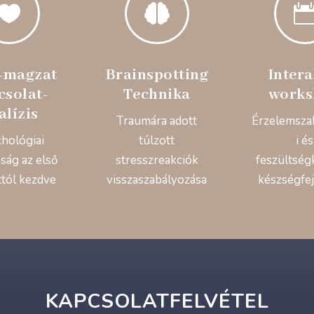


-magzat
Brainspotting
Intera
csolat-
Technika
works
alízis
Traumára adott
Érzelemsza
chológiai
túlzott
i és
ság az első
stresszreakciók
feszültség
ttól kezdve
visszaszabályozása
készségfej
KAPCSOLATFELVÉTEL