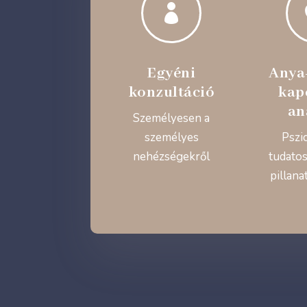

Egyéni
Anya
konzultáció
kap
an
Személyesen a
személyes
Pszi
nehézségekről
tudatos
pillana