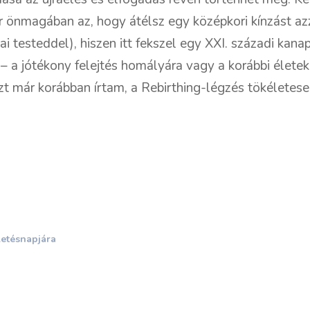
 önmagában az, hogy átélsz egy középkori kínzást azza
kai testeddel), hiszen itt fekszel egy XXI. századi kana
– a jótékony felejtés homályára vagy a korábbi életek
t már korábban írtam, a Rebirthing-légzés tökéletesen
letésnapjára