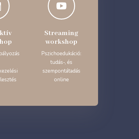


ktív
Streaming
hop
workshop
bályozás
Pszichoedukáció:
tudás-, és
kezelési
szempontátadás
lesztés
online