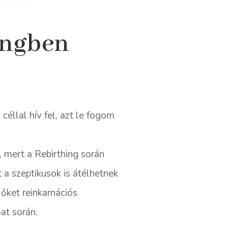
ingben
céllal hív fel, azt le fogom
, mert a Rebirthing során
 a szeptikusok is átélhetnek
őket reinkarnációs
at során.