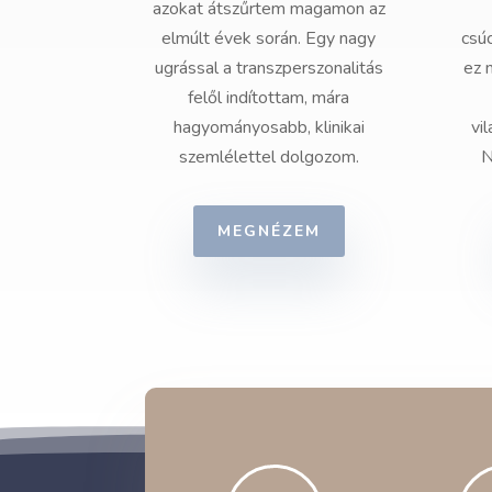
azokat átszűrtem magamon az
elmúlt évek során. Egy nagy
csú
ugrással a transzperszonalitás
ez 
felől indítottam, mára
hagyományosabb, klinikai
vi
szemlélettel dolgozom.
N
MEGNÉZEM