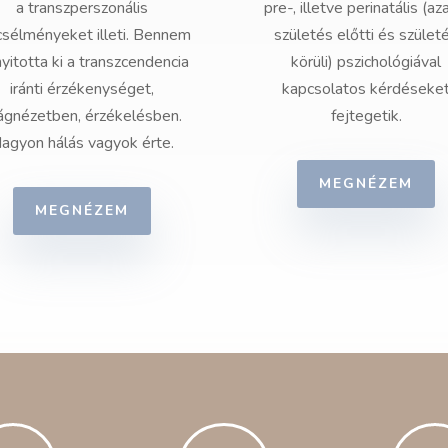
a transzperszonális
pre-, illetve perinatális (az
csélményeket illeti. Bennem
születés előtti és szület
nyitotta ki a transzcendencia
körüli) pszichológiával
iránti érzékenységet,
kapcsolatos kérdéseke
lágnézetben, érzékelésben.
fejtegetik.
agyon hálás vagyok érte.
MEGNÉZEM
MEGNÉZEM