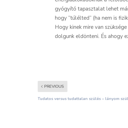
gyógyító tapasztalat lehet már
hogy “túlélted” (ha nem is fizi
Hogy kinek mire van szüksége 
dolgunk eldönteni. És ahogy ez
PREVIOUS
Tudatos versus tudattalan szülés – lányom szü