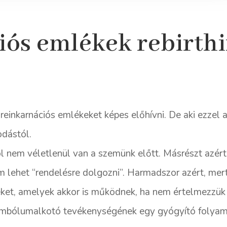
iós emlékek rebirth
reinkarnációs emlékeket képes előhívni. De aki ezzel a 
odástól.
ol nem véletlenül van a szemünk előtt. Másrészt azért
em lehet “rendelésre dolgozni”. Harmadszor azért, mert
eket, amelyek akkor is működnek, ha nem értelmezzük 
zimbólumalkotó tevékenységének egy gyógyító folyam