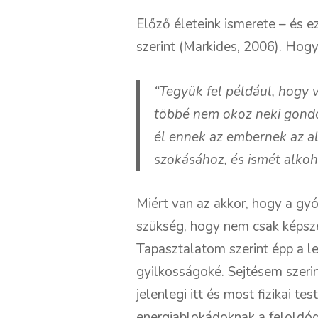
Előző életeink ismerete – és e
szerint (Markides, 2006). Hog
“Tegyük fel például, hogy v
többé nem okoz neki gondo
él ennek az embernek az al
szokásához, és ismét alkoho
Miért van az akkor, hogy a gy
szükség, hogy nem csak képsze
Tapasztalatom szerint épp a l
gyilkosságoké. Sejtésem szerin
jelenlegi itt és most fizikai t
energiablokádoknak a feloldód