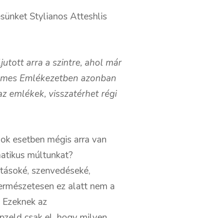
ésünket Stylianos Atteshlis
jutott arra a szintre, ahol már
etemes Emlékezetben azonban
z emlékek, visszatérhet régi
sok esetben mégis arra van
matikus múltunkat?
atásoké, szenvedéseké,
természetesen ez alatt nem a
. Ezeknek az
pzeld csak el, hogy milyen