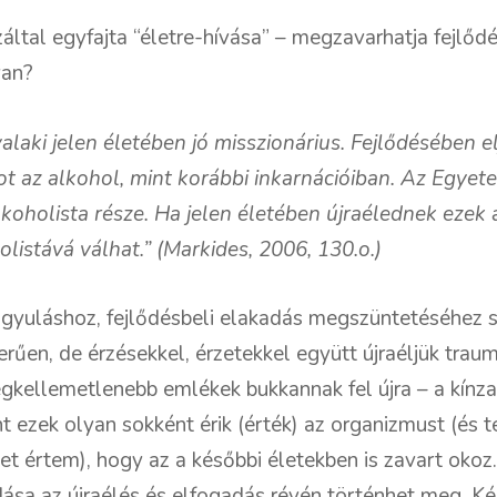
záltal egyfajta “életre-hívása” – megzavarhatja fejlőd
yan?
alaki jelen életében jó misszionárius. Fejlődésében el
t az alkohol, mint korábbi inkarnációiban. Az Egy
koholista része. Ha jelen életében újraélednek ezek a
listává válhat.” (Markides, 2006, 130.o.)
ógyuláshoz, fejlődésbeli elakadás megszüntetéséhez 
rűen, de érzésekkel, érzetekkel együtt újraéljük trau
egkellemetlenebb emlékek bukkannak fel újra – a kínz
t ezek olyan sokként érik (érték) az organizmust (és 
estet értem), hogy az a későbbi életekben is zavart okoz
ása az újraélés és elfogadás révén történhet meg. Ké