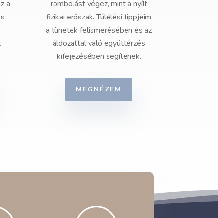
az a
rombolást végez, mint a nyílt
és
fizikai erőszak. Túlélési tippjeim
a tünetek felismerésében és az
t
áldozattal való együttérzés
kifejezésében segítenek.
MEGNÉZEM