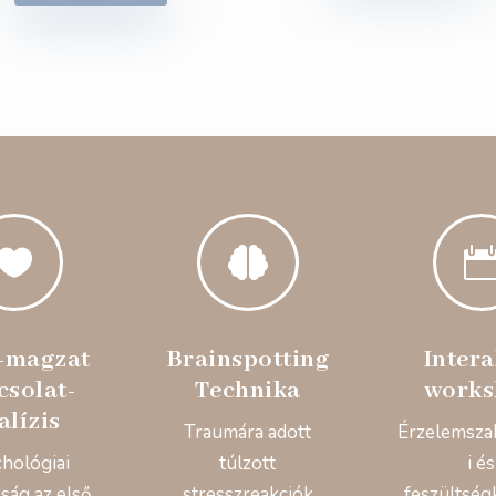


-magzat
Brainspotting
Intera
csolat-
Technika
works
alízis
Traumára adott
Érzelemsza
chológiai
túlzott
i és
ság az első
stresszreakciók
feszültség