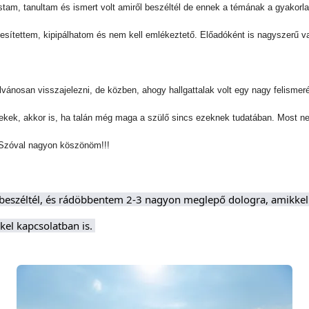
stam, tanultam és ismert volt amiről beszéltél de ennek a témának a gyakorlat
jesítettem, kipipálhatom és nem kell emlékeztető. Előadóként is nagyszerű
ánosan visszajelezni, de közben, ahogy hallgattalak volt egy nagy felismer
erekek, akkor is, ha talán még maga a szülő sincs ezeknek tudatában. Most 
 Szóval nagyon köszönöm!!!
beszéltél, és rádöbbentem 2-3 nagyon meglepő dologra, amikkel
el kapcsolatban is. 