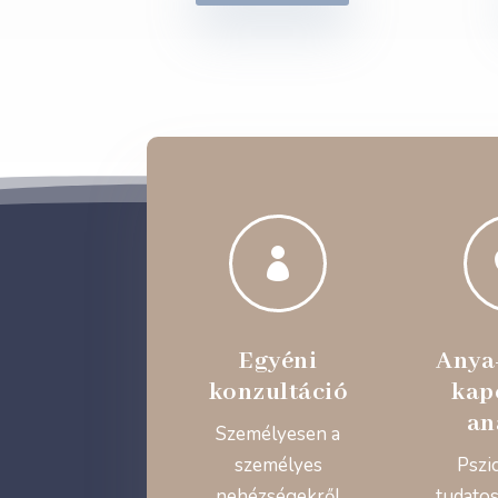

Egyéni
Anya
konzultáció
kap
an
Személyesen a
személyes
Pszi
nehézségekről
tudatos