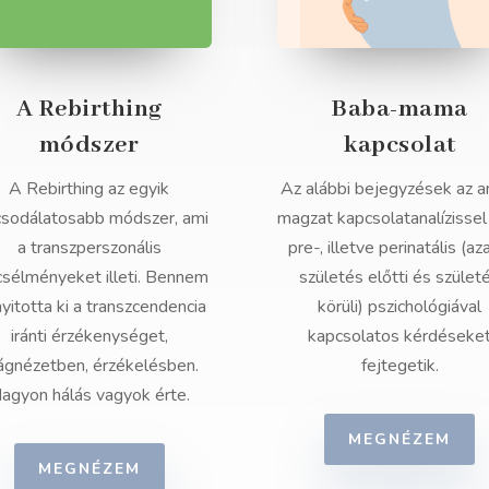
A Rebirthing
Baba-mama
módszer
kapcsolat
A Rebirthing az egyik
Az alábbi bejegyzések az a
csodálatosabb módszer, ami
magzat kapcsolatanalízissel
a transzperszonális
pre-, illetve perinatális (az
csélményeket illeti. Bennem
születés előtti és szület
nyitotta ki a transzcendencia
körüli) pszichológiával
iránti érzékenységet,
kapcsolatos kérdéseke
lágnézetben, érzékelésben.
fejtegetik.
agyon hálás vagyok érte.
MEGNÉZEM
MEGNÉZEM