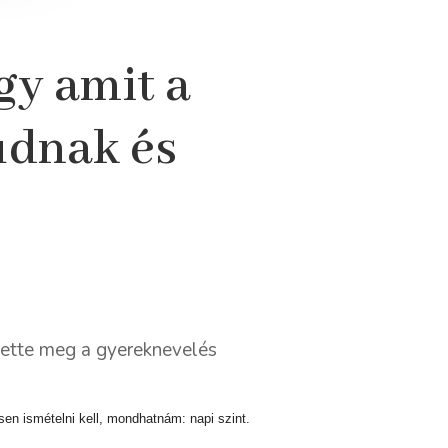
gy amit a
udnak és
tette meg a gyereknevelés
sen ismételni kell, mondhatnám: napi szint.