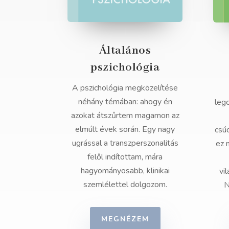
Általános
pszichológia
A pszichológia megközelítése
néhány témában: ahogy én
leg
azokat átszűrtem magamon az
elmúlt évek során. Egy nagy
csú
ugrással a transzperszonalitás
ez 
felől indítottam, mára
hagyományosabb, klinikai
vi
szemlélettel dolgozom.
N
MEGNÉZEM