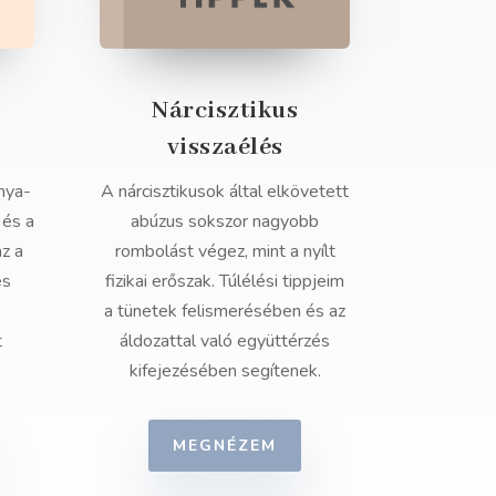
Nárcisztikus
visszaélés
nya-
A nárcisztikusok által elkövetett
 és a
abúzus sokszor nagyobb
az a
rombolást végez, mint a nyílt
és
fizikai erőszak. Túlélési tippjeim
a tünetek felismerésében és az
t
áldozattal való együttérzés
kifejezésében segítenek.
MEGNÉZEM