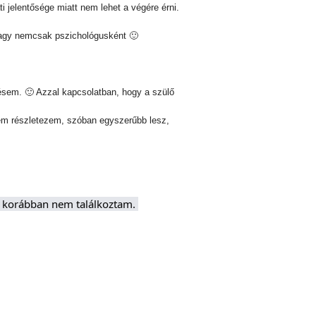
i jelentősége miatt nem lehet a végére érni.
 vagy nemcsak pszichológusként 🙂
ésem. 🙂 Azzal kapcsolatban, hogy a szülő
nem részletezem, szóban egyszerűbb lesz,
 korábban nem találkoztam. 