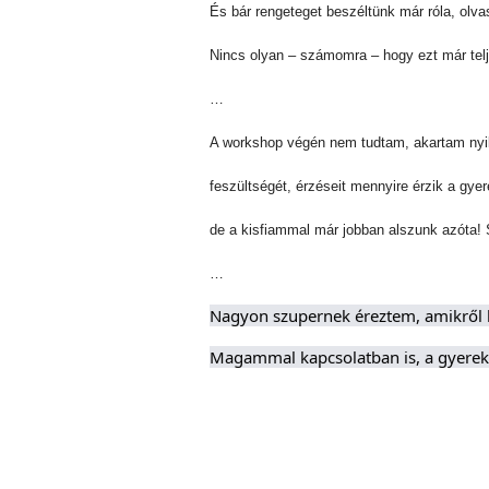
És bár rengeteget beszéltünk már róla, olva
Nincs olyan – számomra – hogy ezt már tel
…
A workshop végén nem tudtam, akartam nyilv
feszültségét, érzéseit mennyire érzik a gy
de a kisfiammal már jobban alszunk azóta!
…
Nagyon szupernek éreztem, amikről 
Magammal kapcsolatban is, a gyerekk