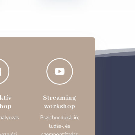


ktív
Streaming
hop
workshop
bályozás
Pszichoedukáció:
tudás-, és
kezelési
szempontátadás