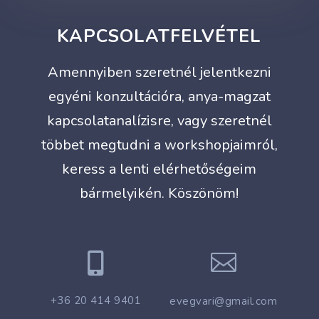
KAPCSOLATFELVÉTEL
Amennyiben szeretnél jelentkezni
egyéni konzultációra, anya-magzat
kapcsolatanalízisre, vagy szeretnél
többet megtudni a workshopjaimról,
keress a lenti elérhetőségeim
bármelyikén. Köszönöm!


+36 20 414 9401
evegvari@gmail.com