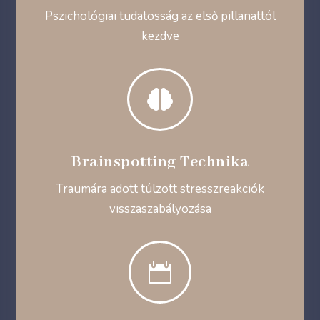
Pszichológiai tudatosság az első pillanattól
kezdve

Brainspotting Technika
Traumára adott túlzott stresszreakciók
visszaszabályozása
