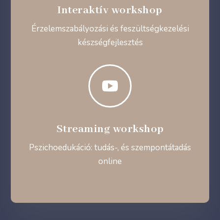
Interaktív workshop
Érzelemszabályozási és feszültségkezelési
készségfejlesztés

Streaming workshop
Pszichoedukáció: tudás-, és szempontátadás
online