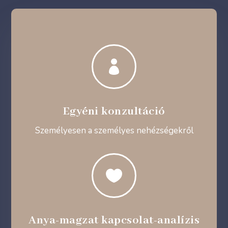

Egyéni konzultáció
Személyesen a személyes nehézségekről

Anya-magzat kapcsolat-analízis