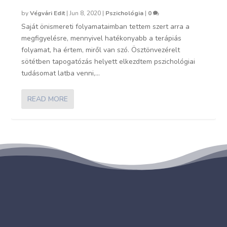
by
Végvári Edit
|
Jun 8, 2020
|
Pszichológia
|
0
Saját önismereti folyamataimban tettem szert arra a
megfigyelésre, mennyivel hatékonyabb a terápiás
folyamat, ha értem, miről van szó. Ösztönvezérelt
sötétben tapogatózás helyett elkezdtem pszichológiai
tudásomat latba venni,...
READ MORE