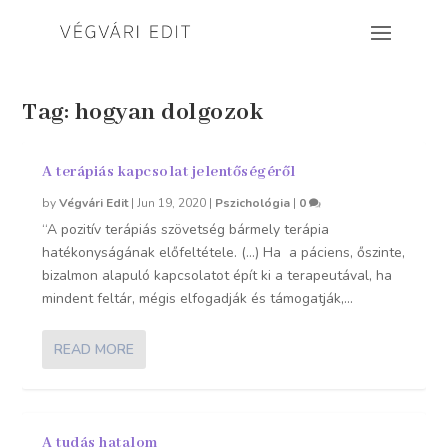
Tag:
hogyan dolgozok
A terápiás kapcsolat jelentőségéről
by
Végvári Edit
|
Jun 19, 2020
|
Pszichológia
|
0
“A pozitív terápiás szövetség bármely terápia
hatékonyságának előfeltétele. (…) Ha a páciens, őszinte,
bizalmon alapuló kapcsolatot épít ki a terapeutával, ha
mindent feltár, mégis elfogadják és támogatják,...
READ MORE
A tudás hatalom