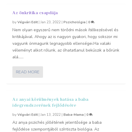
Az önkritika csapdája
by
Végvári Edit
|
Jan 23, 2022
|
Pszichológia
|
0
Nem olyan egyszerű nem törődni mások ítélkezésével és
kritikájával. Ahogy az is nagyon gyakori, hogy sokszor mi
vagyunk önmagunk legnagyobb ellenségei.Ha valaki
véleményt alkot rólunk, az óhatatlanul bekúszik a bőrünk
alá…...
READ MORE
Az anyai körülmények hatása a baba
idegrendszerének fejlődésére
by
Végvári Edit
|
Jan 13, 2022
|
Baba-Mama
|
0
Az anya pszichés jóllétének jelentősége a baba
fejlődése szempontjából színtiszta biológia. Az