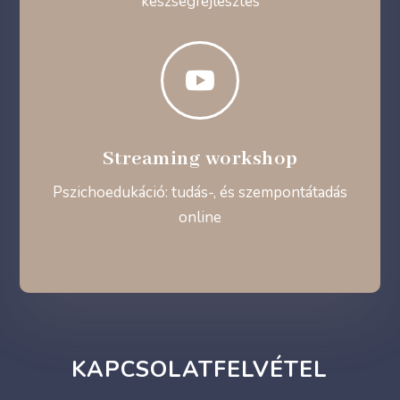
készségfejlesztés

Streaming workshop
Pszichoedukáció: tudás-, és szempontátadás
online
KAPCSOLATFELVÉTEL