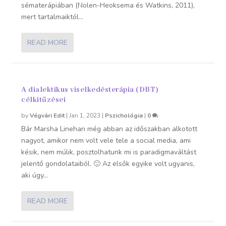
sématerápiában (Nolen-Heoksema és Watkins, 2011),
mert tartalmaiktól...
READ MORE
A dialektikus viselkedésterápia (DBT)
célkitűzései
by
Végvári Edit
|
Jan 1, 2023
|
Pszichológia
|
0
Bár Marsha Linehan még abban az időszakban alkotott
nagyot, amikor nem volt vele tele a social media, ami
késik, nem múlik, posztolhatunk mi is paradigmaváltást
jelentő gondolataiból. 🙂 Az elsők egyike volt ugyanis,
aki úgy...
READ MORE