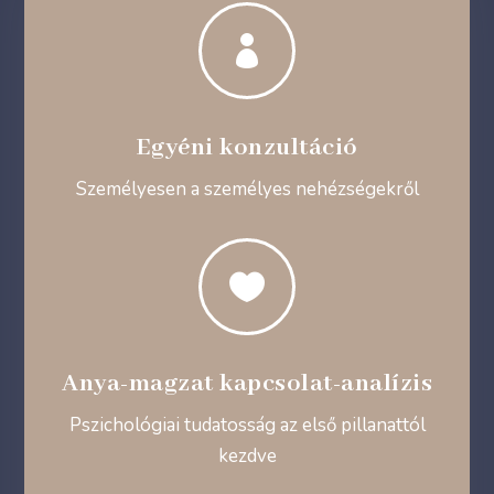

Egyéni konzultáció
Személyesen a személyes nehézségekről

Anya-magzat kapcsolat-analízis
Pszichológiai tudatosság az első pillanattól
kezdve