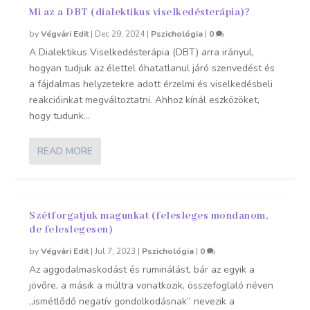
Mi az a DBT (dialektikus viselkedésterápia)?
by
Végvári Edit
|
Dec 29, 2024
|
Pszichológia
|
0
A Dialektikus Viselkedésterápia (DBT) arra irányul,
hogyan tudjuk az élettel óhatatlanul járó szenvedést és
a fájdalmas helyzetekre adott érzelmi és viselkedésbeli
reakcióinkat megváltoztatni. Ahhoz kínál eszközöket,
hogy tudunk...
READ MORE
Szétforgatjuk magunkat (felesleges mondanom,
de feleslegesen)
by
Végvári Edit
|
Jul 7, 2023
|
Pszichológia
|
0
Az aggodalmaskodást és ruminálást, bár az egyik a
jövőre, a másik a múltra vonatkozik, összefoglaló néven
„ismétlődő negatív gondolkodásnak” nevezik a