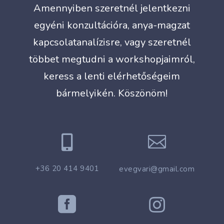
Amennyiben szeretnél jelentkezni
egyéni konzultációra, anya-magzat
kapcsolatanalízisre, vagy szeretnél
többet megtudni a workshopjaimról,
keress a lenti elérhetőségeim
bármelyikén. Köszönöm!


+36 20 414 9401
evegvari@gmail.com

