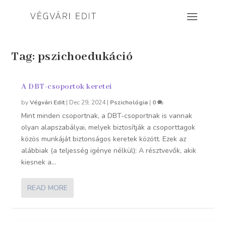
Tag:
pszichoedukáció
A DBT-csoportok keretei
by
Végvári Edit
|
Dec 29, 2024
|
Pszichológia
|
0
Mint minden csoportnak, a DBT-csoportnak is vannak
olyan alapszabályai, melyek biztosítják a csoporttagok
közös munkáját biztonságos keretek között. Ezek az
alábbiak (a teljesség igénye nélkül): A résztvevők, akik
kiesnek a...
READ MORE