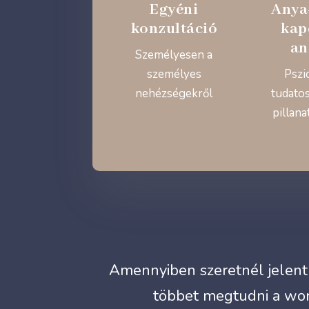
Egyéni
Anya
konzultáció
kap
an
Személyesen a
személyes
Pszi
nehézségekről
tudatos
pillana
Amennyiben szeretnél jelentk
többet megtudni a wor