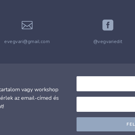


evegvari@gmail.com
@vegvariedit
j tartalom vagy workshop
kérlek az email-címed és
t!
FE