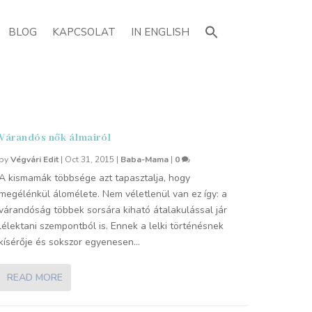
Search
for:
BLOG
KAPCSOLAT
IN ENGLISH
Várandós nők álmairól
by
Végvári Edit
|
Oct 31, 2015
|
Baba-Mama
|
0
A kismamák többsége azt tapasztalja, hogy
megélénkül álomélete. Nem véletlenül van ez így: a
várandóság többek sorsára kiható átalakulással jár
lélektani szempontból is. Ennek a lelki történésnek
kísérője és sokszor egyenesen...
READ MORE