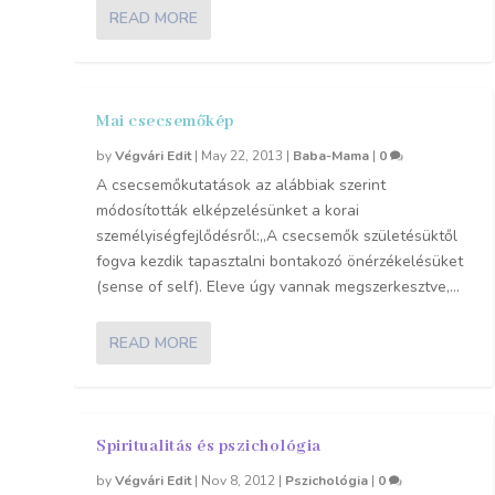
READ MORE
Mai csecsemőkép
by
Végvári Edit
|
May 22, 2013
|
Baba-Mama
|
0
A csecsemőkutatások az alábbiak szerint
módosították elképzelésünket a korai
személyiségfejlődésről:„A csecsemők születésüktől
fogva kezdik tapasztalni bontakozó önérzékelésüket
(sense of self). Eleve úgy vannak megszerkesztve,...
READ MORE
Spiritualitás és pszichológia
by
Végvári Edit
|
Nov 8, 2012
|
Pszichológia
|
0