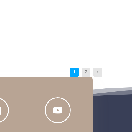
1
2

