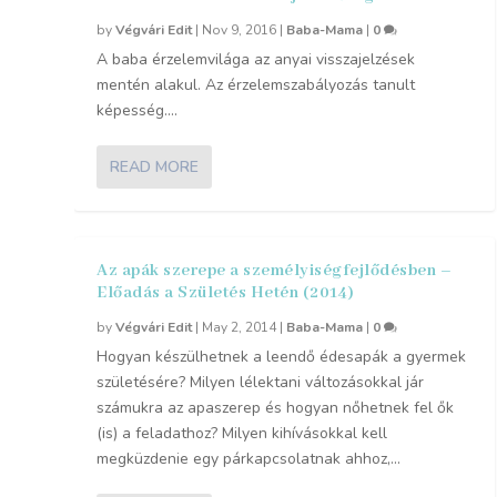
by
Végvári Edit
|
Nov 9, 2016
|
Baba-Mama
|
0
A baba érzelemvilága az anyai visszajelzések
mentén alakul. Az érzelemszabályozás tanult
képesség....
READ MORE
Az apák szerepe a személyiségfejlődésben –
Előadás a Születés Hetén (2014)
by
Végvári Edit
|
May 2, 2014
|
Baba-Mama
|
0
Hogyan készülhetnek a leendő édesapák a gyermek
születésére? Milyen lélektani változásokkal jár
számukra az apaszerep és hogyan nőhetnek fel ők
(is) a feladathoz? Milyen kihívásokkal kell
megküzdenie egy párkapcsolatnak ahhoz,...