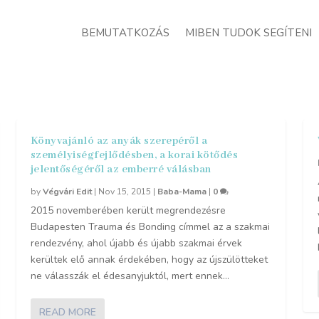
BEMUTATKOZÁS
MIBEN TUDOK SEGÍTENI
Könyvajánló az anyák szerepéről a
személyiségfejlődésben, a korai kötődés
jelentőségéről az emberré válásban
by
Végvári Edit
|
Nov 15, 2015
|
Baba-Mama
|
0
2015 novemberében került megrendezésre
Budapesten Trauma és Bonding címmel az a szakmai
rendezvény, ahol újabb és újabb szakmai érvek
kerültek elő annak érdekében, hogy az újszülötteket
ne válasszák el édesanyjuktól, mert ennek...
READ MORE