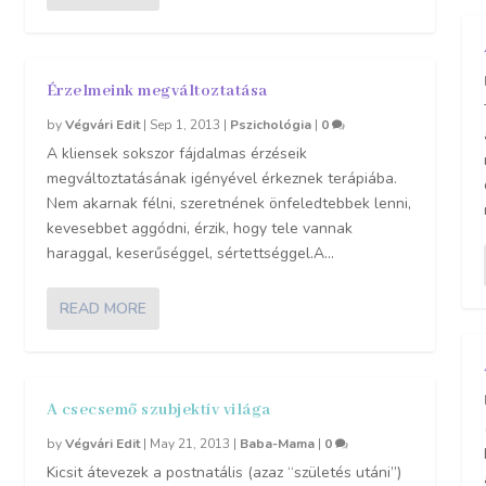
Érzelmeink megváltoztatása
by
Végvári Edit
|
Sep 1, 2013
|
Pszichológia
|
0
A kliensek sokszor fájdalmas érzéseik
megváltoztatásának igényével érkeznek terápiába.
Nem akarnak félni, szeretnének önfeledtebbek lenni,
kevesebbet aggódni, érzik, hogy tele vannak
haraggal, keserűséggel, sértettséggel.A...
READ MORE
A csecsemő szubjektív világa
by
Végvári Edit
|
May 21, 2013
|
Baba-Mama
|
0
Kicsit átevezek a postnatális (azaz “születés utáni”)