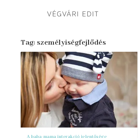
Tag:
személyiségfejlődés
A baba-mama interakció jelentősége