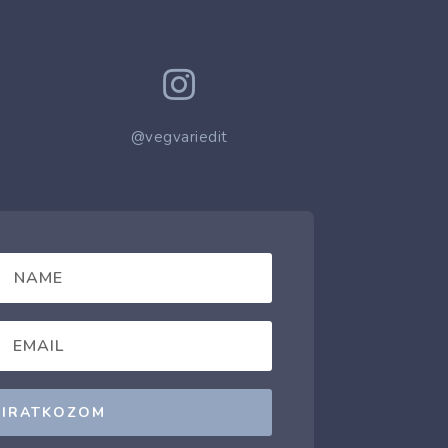

@vegvariedit
LIRATKOZOM