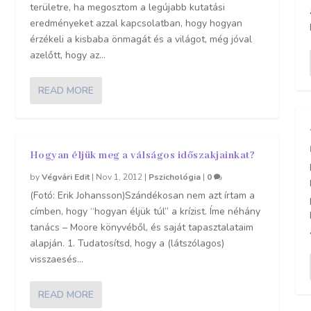
területre, ha megosztom a legújabb kutatási
eredményeket azzal kapcsolatban, hogy hogyan
érzékeli a kisbaba önmagát és a világot, még jóval
azelőtt, hogy az...
READ MORE
Hogyan éljük meg a válságos időszakjainkat?
by
Végvári Edit
|
Nov 1, 2012
|
Pszichológia
|
0
(Fotó: Erik Johansson)Szándékosan nem azt írtam a
címben, hogy “hogyan éljük túl” a krízist. Íme néhány
tanács – Moore könyvéből, és saját tapasztalataim
alapján. 1. Tudatosítsd, hogy a (látszólagos)
visszaesés...
READ MORE