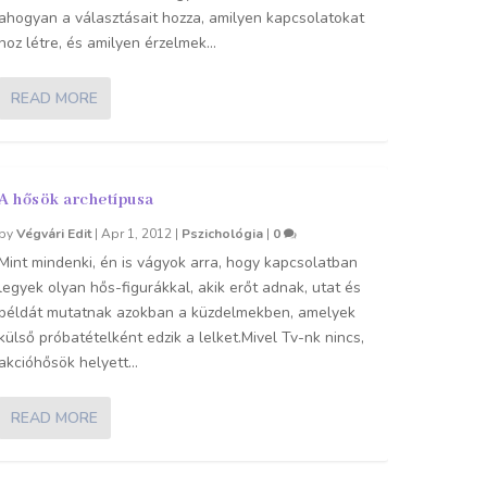
ahogyan a választásait hozza, amilyen kapcsolatokat
hoz létre, és amilyen érzelmek...
READ MORE
A hősök archetípusa
by
Végvári Edit
|
Apr 1, 2012
|
Pszichológia
|
0
Mint mindenki, én is vágyok arra, hogy kapcsolatban
legyek olyan hős-figurákkal, akik erőt adnak, utat és
példát mutatnak azokban a küzdelmekben, amelyek
külső próbatételként edzik a lelket.Mivel Tv-nk nincs,
akcióhősök helyett...
READ MORE