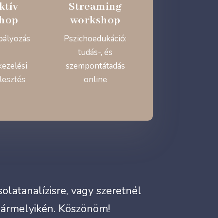
ktív
Streaming
hop
workshop
bályozás
Pszichoedukáció:
tudás-, és
kezelési
szempontátadás
lesztés
online
latanalízisre, vagy szeretnél
bármelyikén. Köszönöm!