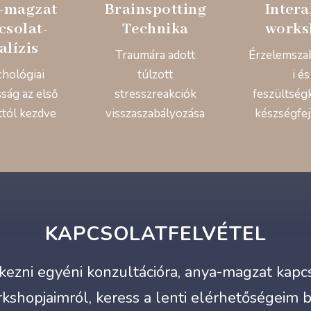
-magzat
Brainspotting
Intera
csolat-
Technika
works
alízis
Traumára adott
Érzelemsza
chológiai
túlzott
i és
ság az első
stresszreakciók
feszültség
ttól kezdve
visszaszabályozása
készségfej
KAPCSOLATFELVÉTEL
ezni egyéni konzultációra, anya-magzat kapcso
kshopjaimról, keress a lenti elérhetőségeim 