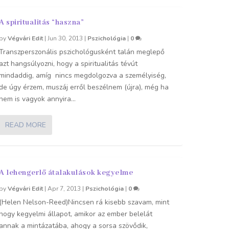
A spiritualitás “haszna”
by
Végvári Edit
|
Jun 30, 2013
|
Pszichológia
|
0
Transzperszonális pszichológusként talán meglepő
azt hangsúlyozni, hogy a spiritualitás tévút
mindaddig, amíg nincs megdolgozva a személyiség,
de úgy érzem, muszáj erről beszélnem (újra), még ha
nem is vagyok annyira...
READ MORE
A lehengerlő átalakulások kegyelme
by
Végvári Edit
|
Apr 7, 2013
|
Pszichológia
|
0
(Helen Nelson-Reed)Nincsen rá kisebb szavam, mint
hogy kegyelmi állapot, amikor az ember belelát
annak a mintázatába, ahogy a sorsa szövődik,