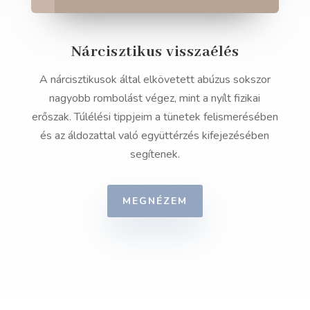
Nárcisztikus visszaélés
A nárcisztikusok által elkövetett abúzus sokszor
nagyobb rombolást végez, mint a nyílt fizikai
erőszak. Túlélési tippjeim a tünetek felismerésében
és az áldozattal való együttérzés kifejezésében
segítenek.
MEGNÉZEM