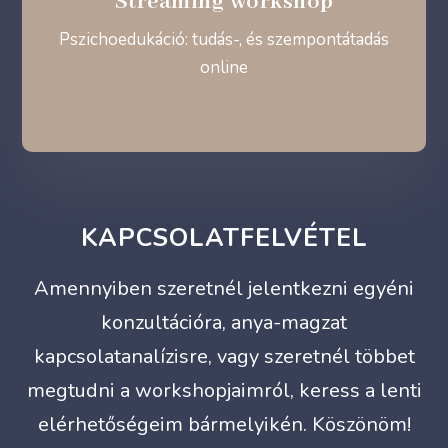
Streaming workshop
Pszichoedukáció: tudás-, és szempontátadás
online
KAPCSOLATFELVÉTEL
Amennyiben szeretnél jelentkezni egyéni
konzultációra, anya-magzat
kapcsolatanalízisre, vagy szeretnél többet
megtudni a workshopjaimról, keress a lenti
elérhetőségeim bármelyikén. Köszönöm!