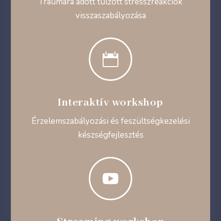
Traumára adott túlzott stresszreakciók
visszaszabályozása

Interaktív workshop
Érzelemszabályozási és feszültségkezelési
készségfejlesztés
