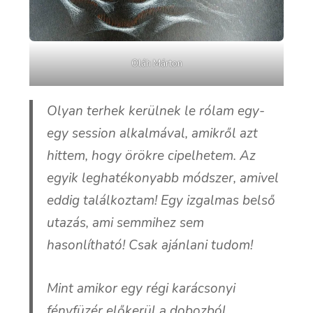
Oláh Márton
Olyan terhek kerülnek le rólam egy-
egy session alkalmával, amikről azt
hittem, hogy örökre cipelhetem. Az
egyik leghatékonyabb módszer, amivel
eddig találkoztam! Egy izgalmas belső
utazás, ami semmihez sem
hasonlítható! Csak ajánlani tudom!
Mint amikor egy régi karácsonyi
fényfüzér előkerül a dobozból