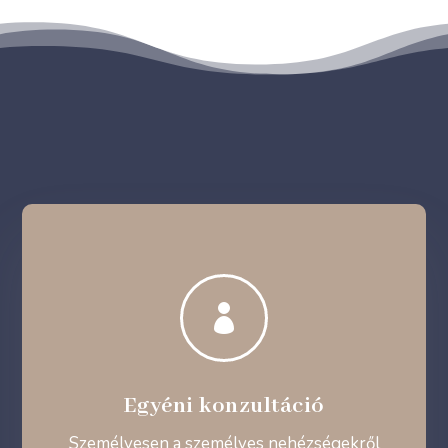

Egyéni konzultáció
Személyesen a személyes nehézségekről