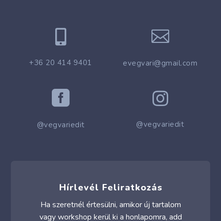


+36 20 414 9401
evegvari@gmail.com


@vegvariedit
@vegvariedit
Hírlevél Feliratkozás
Ha szeretnél értesülni, amikor új tartalom
vagy workshop kerül ki a honlapomra, add