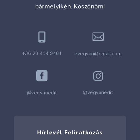
bármelyikén. Köszönöm!


+36 20 414 9401
evegvari@gmail.com


@vegvariedit
@vegvariedit
Hírlevél Feliratkozás