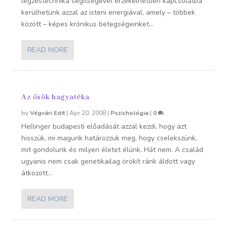
légzéstechnika segítségével érzékelhetően kapcsolatba
kerülhetünk azzal az isteni energiával, amely – többek
között – képes krónikus betegségeinket...
READ MORE
Az ősök hagyatéka
by
Végvári Edit
|
Apr 20, 2008
|
Pszichológia
|
0
Hellinger budapesti előadását azzal kezdi, hogy azt
hisszük, mi magunk határozzuk meg, hogy cselekszünk,
mit gondolunk és milyen életet élünk. Hát nem. A család
ugyanis nem csak genetikailag örökít ránk áldott vagy
átkozott...
READ MORE