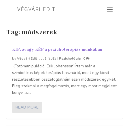
Tag:
módszerek
KIP, avagy KÉP a pszichoterápiás munkában
by
Végvári Edit
|
Jul 1, 2013
|
Pszichológia
|
0
(Fotómanipuláció: Erik Johansson)Írtam már a
szimbolikus képek terápiás hasznáról, most egy kicsit
részletesebben összefoglalnám ezen módszerek egyikét.
Elég szakmai a megfogalmazás, mert egy most megjelent
könyv, az...
READ MORE