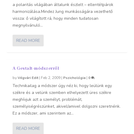
a polaritás világában általunk észlelt – ellentétpárok
harmonizálása.Mindez Jung munkásságára vezethető
vissza: ő világított rá, hogy minden tudatosan
megnyilvánuló...
READ MORE
A Gestalt-módszerről
by
Végvári Edit
|
Feb 2, 2009
|
Pszichológia
|
0
Technikailag a módszer úgy néz ki, hogy leülünk egy
székre és a velünk szemben elhelyezett üres székre
meghívjuk azt a személyt, problémát,
személyiségrészünket, akivel/amivel dolgozni szeretnénk.
Ez a módszer, ami szerintem az...
READ MORE