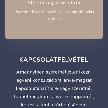
Streaming workshop
Pszichoedukáció: tudás-, és szempontátadás
online
KAPCSOLATFELVÉTEL
Amennyiben szeretnél jelentkezni
egyéni konzultációra, anya-magzat
kapcsolatanalízisre, vagy szeretnél
többet megtudni a workshopjaimról,
keress a lenti elérhetőségeim