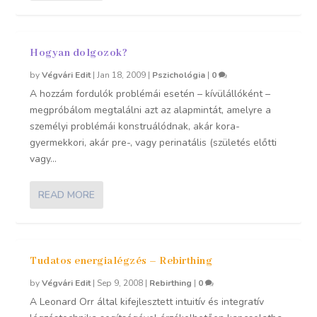
Hogyan dolgozok?
by
Végvári Edit
|
Jan 18, 2009
|
Pszichológia
|
0
A hozzám fordulók problémái esetén – kívülállóként –
megpróbálom megtalálni azt az alapmintát, amelyre a
személyi problémái konstruálódnak, akár kora-
gyermekkori, akár pre-, vagy perinatális (születés előtti
vagy...
READ MORE
Tudatos energialégzés – Rebirthing
by
Végvári Edit
|
Sep 9, 2008
|
Rebirthing
|
0
A Leonard Orr által kifejlesztett intuitív és integratív