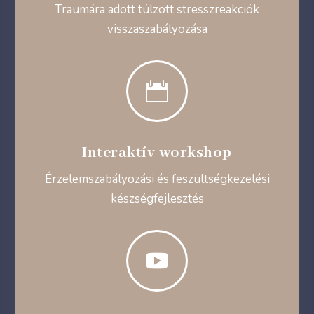
Traumára adott túlzott stresszreakciók
visszaszabályozása

Interaktív workshop
Érzelemszabályozási és feszültségkezelési
készségfejlesztés
