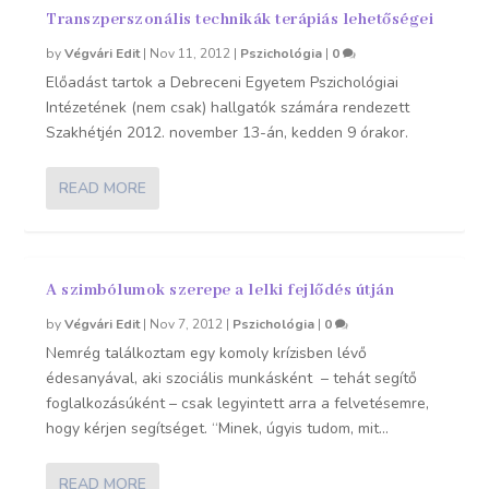
Transzperszonális technikák terápiás lehetőségei
by
Végvári Edit
|
Nov 11, 2012
|
Pszichológia
|
0
Előadást tartok a Debreceni Egyetem Pszichológiai
Intézetének (nem csak) hallgatók számára rendezett
Szakhétjén 2012. november 13-án, kedden 9 órakor.
READ MORE
A szimbólumok szerepe a lelki fejlődés útján
by
Végvári Edit
|
Nov 7, 2012
|
Pszichológia
|
0
Nemrég találkoztam egy komoly krízisben lévő
édesanyával, aki szociális munkásként – tehát segítő
foglalkozásúként – csak legyintett arra a felvetésemre,
hogy kérjen segítséget. “Minek, úgyis tudom, mit...
READ MORE