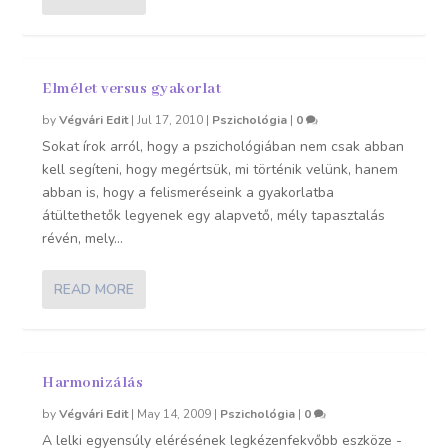
Elmélet versus gyakorlat
by
Végvári Edit
|
Jul 17, 2010
|
Pszichológia
|
0
Sokat írok arról, hogy a pszichológiában nem csak abban
kell segíteni, hogy megértsük, mi történik velünk, hanem
abban is, hogy a felismeréseink a gyakorlatba
átültethetők legyenek egy alapvető, mély tapasztalás
révén, mely...
READ MORE
Harmonizálás
by
Végvári Edit
|
May 14, 2009
|
Pszichológia
|
0
A lelki egyensúly elérésének legkézenfekvőbb eszköze -