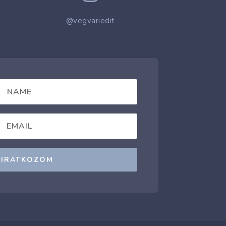
@vegvariedit
LIRATKOZOM