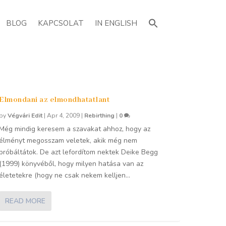
Search
for:
BLOG
KAPCSOLAT
IN ENGLISH
Elmondani az elmondhatatlant
by
Végvári Edit
|
Apr 4, 2009
|
Rebirthing
|
0
Még mindig keresem a szavakat ahhoz, hogy az
élményt megosszam veletek, akik még nem
próbáltátok. De azt lefordítom nektek Deike Begg
(1999) könyvéből, hogy milyen hatása van az
életetekre (hogy ne csak nekem kelljen...
READ MORE