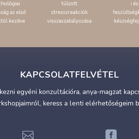
chológiai
túlzott
i és
ság az első
stresszreakciók
feszültség
ttól kezdve
visszaszabályozása
készségfej
KAPCSOLATFELVÉTEL
ezni egyéni konzultációra, anya-magzat kapcso
kshopjaimról, keress a lenti elérhetőségeim 

