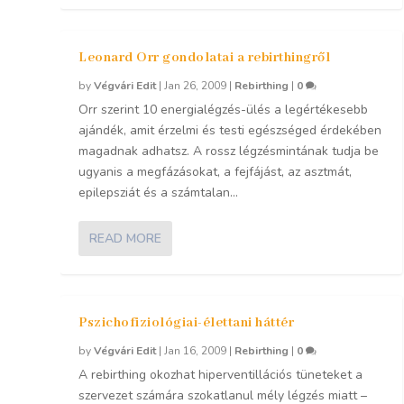
Leonard Orr gondolatai a rebirthingről
by
Végvári Edit
|
Jan 26, 2009
|
Rebirthing
|
0
Orr szerint 10 energialégzés-ülés a legértékesebb
ajándék, amit érzelmi és testi egészséged érdekében
magadnak adhatsz. A rossz légzésmintának tudja be
ugyanis a megfázásokat, a fejfájást, az asztmát,
epilepsziát és a számtalan...
READ MORE
Pszichofiziológiai-élettani háttér
by
Végvári Edit
|
Jan 16, 2009
|
Rebirthing
|
0
A rebirthing okozhat hiperventillációs tüneteket a
szervezet számára szokatlanul mély légzés miatt –