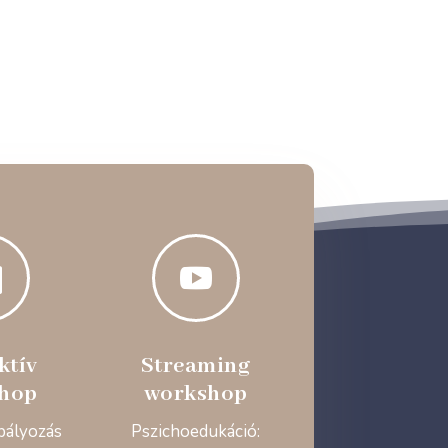


ktív
Streaming
hop
workshop
bályozás
Pszichoedukáció: