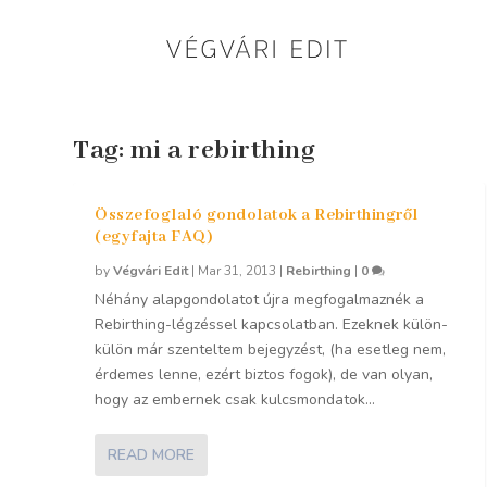
Tag:
mi a rebirthing
Összefoglaló gondolatok a Rebirthingről
(egyfajta FAQ)
by
Végvári Edit
|
Mar 31, 2013
|
Rebirthing
|
0
Néhány alapgondolatot újra megfogalmaznék a
Rebirthing-légzéssel kapcsolatban. Ezeknek külön-
külön már szenteltem bejegyzést, (ha esetleg nem,
érdemes lenne, ezért biztos fogok), de van olyan,
hogy az embernek csak kulcsmondatok...
READ MORE