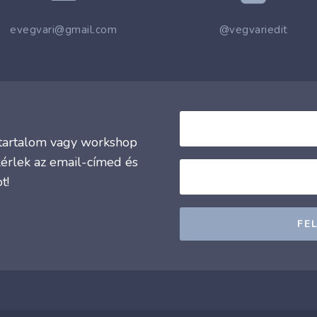
evegvari@gmail.com
@vegvariedit
j tartalom vagy workshop
kérlek az email-címed és
t!
FE