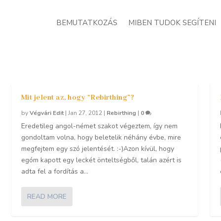
BEMUTATKOZÁS
MIBEN TUDOK SEGÍTENI
Mit jelent az, hogy “Rebirthing”?
by
Végvári Edit
|
Jan 27, 2012
|
Rebirthing
|
0
Eredetileg angol-német szakot végeztem, így nem
gondoltam volna, hogy beletelik néhány évbe, mire
megfejtem egy szó jelentését. :-)Azon kívül, hogy
egóm kapott egy leckét önteltségből, talán azért is
adta fel a fordítás a...
READ MORE