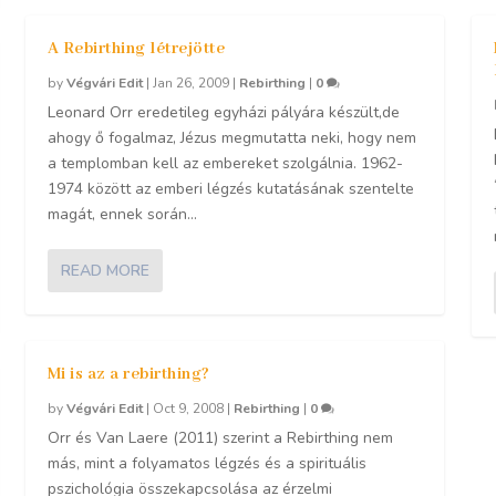
A Rebirthing létrejötte
by
Végvári Edit
|
Jan 26, 2009
|
Rebirthing
|
0
Leonard Orr eredetileg egyházi pályára készült,de
ahogy ő fogalmaz, Jézus megmutatta neki, hogy nem
a templomban kell az embereket szolgálnia. 1962-
1974 között az emberi légzés kutatásának szentelte
magát, ennek során...
READ MORE
Mi is az a rebirthing?
by
Végvári Edit
|
Oct 9, 2008
|
Rebirthing
|
0
Orr és Van Laere (2011) szerint a Rebirthing nem
más, mint a folyamatos légzés és a spirituális
pszichológia összekapcsolása az érzelmi