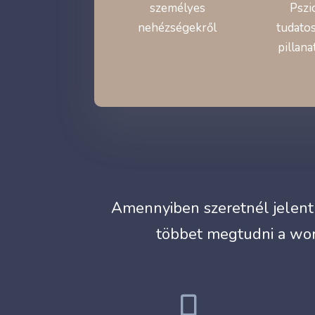
személyes
Pszi
nehézségekről
tudatos
pillana
Amennyiben szeretnél jelentk
többet megtudni a wor
