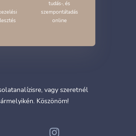
tudás-, és
kezelési
szempontátadás
lesztés
online
latanalízisre, vagy szeretnél
bármelyikén. Köszönöm!
