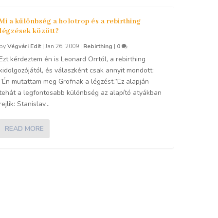
Mi a különbség a holotrop és a rebirthing
légzések között?
by
Végvári Edit
|
Jan 26, 2009
|
Rebirthing
|
0
Ezt kérdeztem én is Leonard Orrtól, a rebirthing
kidolgozójától, és válaszként csak annyit mondott:
“Én mutattam meg Grofnak a légzést.”Ez alapján
tehát a legfontosabb különbség az alapító atyákban
rejlik: Stanislav...
READ MORE