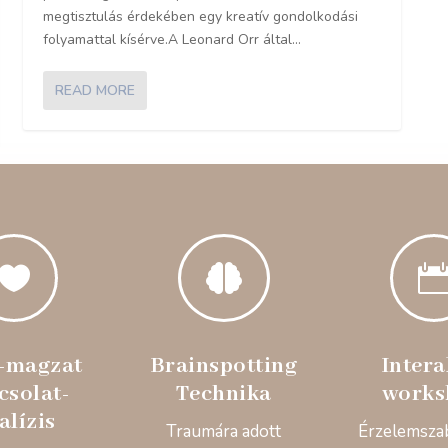
megtisztulás érdekében egy kreatív gondolkodási
folyamattal kísérve.A Leonard Orr által...
READ MORE


-magzat
Brainspotting
Intera
csolat-
Technika
works
alízis
Traumára adott
Érzelemsza