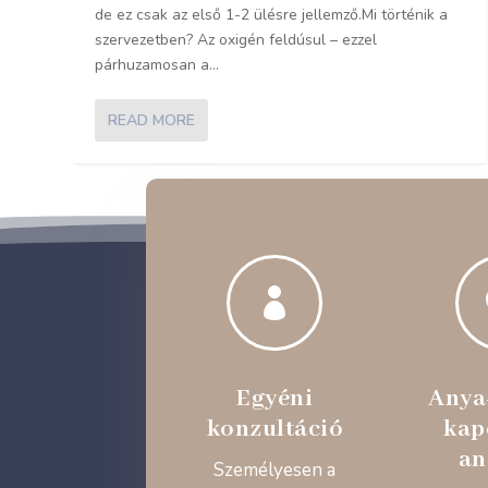
de ez csak az első 1-2 ülésre jellemző.Mi történik a
szervezetben? Az oxigén feldúsul – ezzel
párhuzamosan a...
READ MORE

Egyéni
Anya
konzultáció
kap
an
Személyesen a