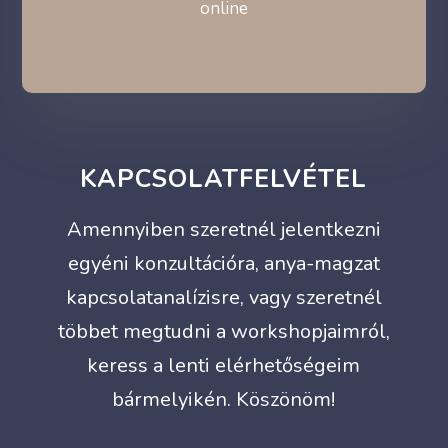
online
KAPCSOLATFELVÉTEL
Amennyiben szeretnél jelentkezni
egyéni konzultációra, anya-magzat
kapcsolatanalízisre, vagy szeretnél
többet megtudni a workshopjaimról,
keress a lenti elérhetőségeim
bármelyikén. Köszönöm!