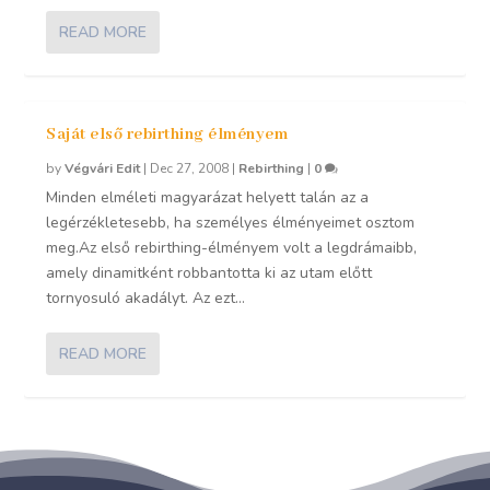
READ MORE
Saját első rebirthing élményem
by
Végvári Edit
|
Dec 27, 2008
|
Rebirthing
|
0
Minden elméleti magyarázat helyett talán az a
legérzékletesebb, ha személyes élményeimet osztom
meg.Az első rebirthing-élményem volt a legdrámaibb,
amely dinamitként robbantotta ki az utam előtt
tornyosuló akadályt. Az ezt...
READ MORE