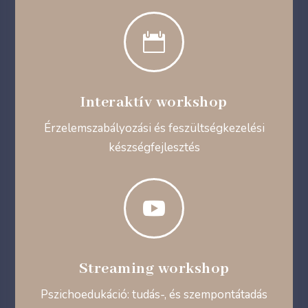

Interaktív workshop
Érzelemszabályozási és feszültségkezelési
készségfejlesztés

Streaming workshop
Pszichoedukáció: tudás-, és szempontátadás