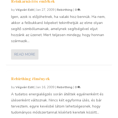
Reinkarnációs emlékek
by
Végvári Edit
|
Jan 27, 2009
|
Rebirthing
|
0
Igen, azok is előjöhetnek, ha valaki hisz bennük. Ha nem,
akkor a felbukkanó képeket tekinthetjük az elme olyan
segítő szimbólumainak, amelynek segítségével eljut
hozzánk az üzenet. Mert teljesen mindegy, hogy honnan
származik...
READ MORE
Rebirthing élmények
by
Végvári Edit
|
Jan 16, 2009
|
Rebirthing
|
0
A tudatos energialégzés során átéltek egyénenként és
ülésenként változnak. Nincs két egyforma ülés, és bár
terveztem, egyre kevésbé látom lehetségesnek, hogy
tudományos módszertannal kísérleti keretek között...