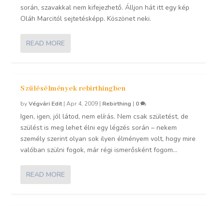
során, szavakkal nem kifejezhető. Álljon hát itt egy kép
Oláh Marcitól sejtetésképp. Köszönet neki.
READ MORE
Szülésélmények rebirthingben
by
Végvári Edit
|
Apr 4, 2009
|
Rebirthing
|
0
Igen, igen, jól látod, nem elírás. Nem csak születést, de
szülést is meg lehet élni egy légzés során – nekem
személy szerint olyan sok ilyen élményem volt, hogy mire
valóban szülni fogok, már régi ismerősként fogom...
READ MORE