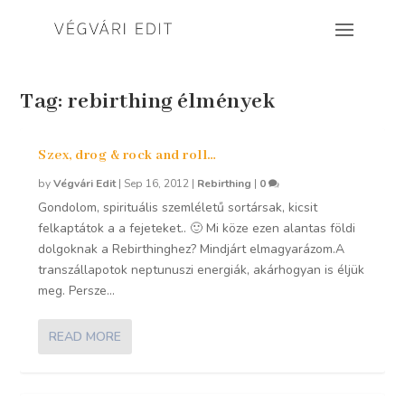
Tag:
rebirthing élmények
Szex, drog & rock and roll…
by
Végvári Edit
|
Sep 16, 2012
|
Rebirthing
|
0
Gondolom, spirituális szemléletű sortársak, kicsit
felkaptátok a a fejeteket.. 🙂 Mi köze ezen alantas földi
dolgoknak a Rebirthinghez? Mindjárt elmagyarázom.A
transzállapotok neptunuszi energiák, akárhogyan is éljük
meg. Persze...
READ MORE