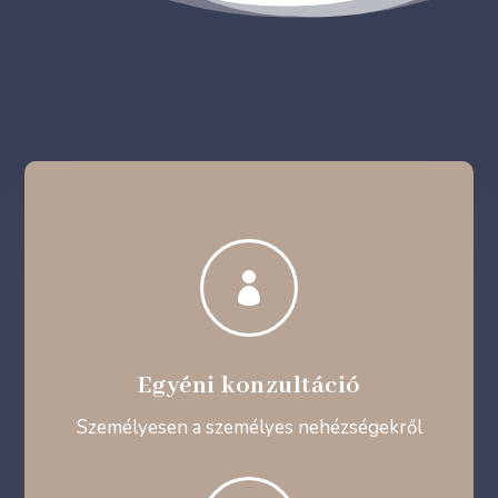

Egyéni konzultáció
Személyesen a személyes nehézségekről