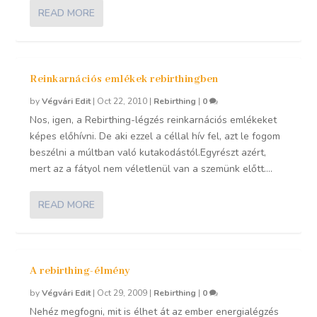
READ MORE
Reinkarnációs emlékek rebirthingben
by
Végvári Edit
|
Oct 22, 2010
|
Rebirthing
|
0
Nos, igen, a Rebirthing-légzés reinkarnációs emlékeket
képes előhívni. De aki ezzel a céllal hív fel, azt le fogom
beszélni a múltban való kutakodástól.Egyrészt azért,
mert az a fátyol nem véletlenül van a szemünk előtt....
READ MORE
A rebirthing-élmény
by
Végvári Edit
|
Oct 29, 2009
|
Rebirthing
|
0
Nehéz megfogni, mit is élhet át az ember energialégzés