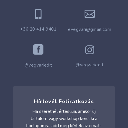


+36 20 414 9401
evegvari@gmail.com


@vegvariedit
@vegvariedit
Hírlevél Feliratkozás
Ha szeretnél értesülni, amikor új
tartalom vagy workshop kerül ki a
honlapomra, add meg kérlek az email-